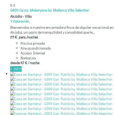
6
3
G400 Ca na Malanyona by Mallorca Villa Selection
Alcúdia -
Villa
1 Valoración
Bienvenidos a nuestra encantadora finca de alquiler vacacional en
Alcúdia, un oasis de tranquilidad y comodidad que te...
(11 € pers./noche)
Piscina privada
Aire acondicionado
Acceso Internet
Barbacoa
desde
67 €
/ noche
+ INFO