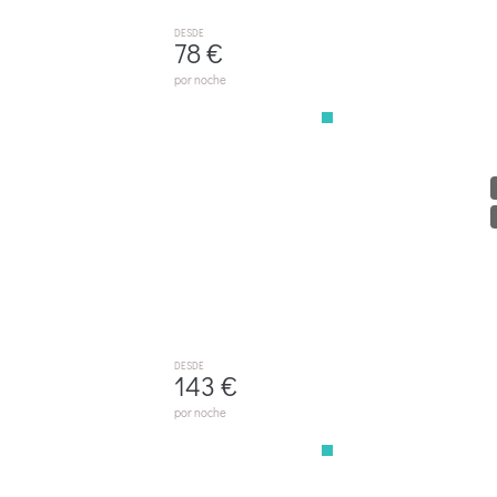
DESDE
78 €
por noche
M014 Paraiso By Mallorca Villa Selection
ALCÚDIA
DESDE
143 €
por noche