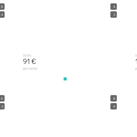
E028 Gavines By Mallorca Villa Selection
8
4
PLAYA DE MURO
P
4
2
DESDE
D
91 €
por noche
p
011 Casa Ancla ETV/9976 By Mallorca Charme
6
8
MURO
3
4