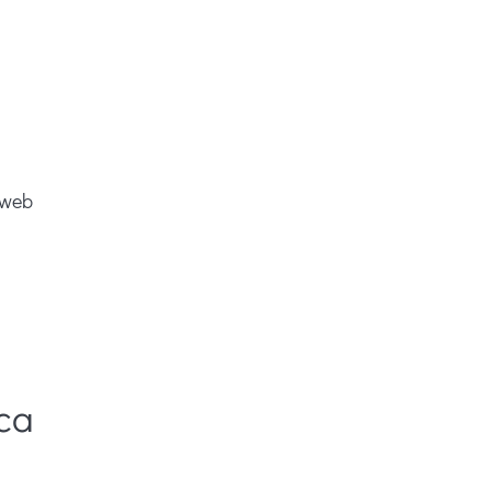
 web
ca