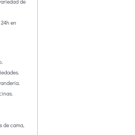
variedad de
s 24h en
o.
piedades.
vandería.
cinas.
es de cama,