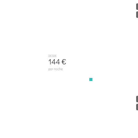
E005 Can Franck ETV/5959 By Mallorca Villa Selecti
ALCÚDIA
DESDE
144 €
por noche
C050 Cora By Mallorca Villa Selection
PORT D´ALCUDIA