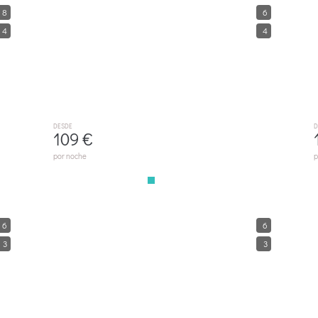
M413 Can Castell 2 By Mallorca Villa Selection
8
6
ALCÚDIA
P
4
4
DESDE
D
109 €
por noche
p
M409 Ferragut Crestatx By Mallorca Villa Selection
6
6
SA POBLA
3
3