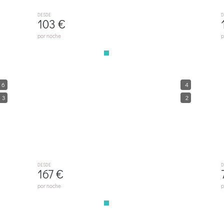
DESDE
D
103 €
por noche
p
E006 Son Forteza By Mallorca Villa Selection
6
4
SA POBLA
3
2
DESDE
D
167 €
por noche
p