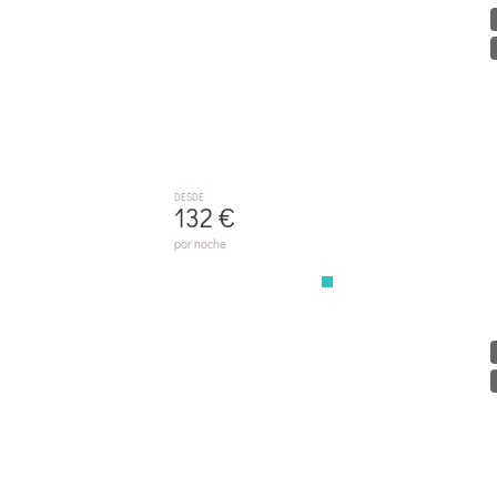
M405 S'hort By Mallorca Villa Selection
ALCÚDIA
DESDE
132 €
por noche
M414 Els Evols By Mallorca Villa Selection
ALCÚDIA