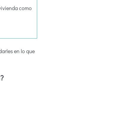
 vivienda como
darles en lo que
n?