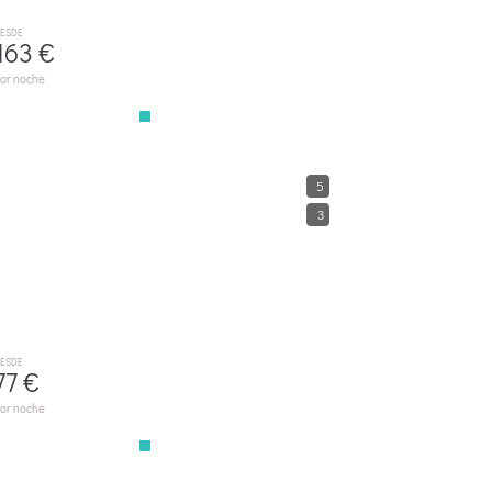
ESDE
163 €
or noche
G002 Jesus By Mallorca Villa Selection
5
PORT DE POLLENÇA
3
ESDE
77 €
or noche