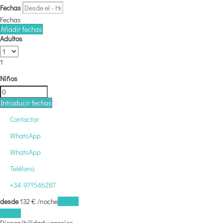
Fechas
Fechas
Añadir fechas
Adultos
1
Niños
Introducir fechas
Contactar
WhatsApp
WhatsApp
Teléfono
+34-971546287
desde
132
€
/noche
Fechas
Fechas
Disponibilidad y precios