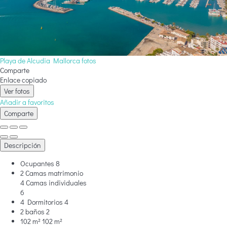
Playa de Alcudia Mallorca fotos
Comparte
Enlace copiado
Ver fotos
Añadir a favoritos
Comparte
Descripción
Ocupantes
8
2 Camas matrimonio
4 Camas individuales
6
4 Dormitorios
4
2 baños
2
102 m²
102 m²