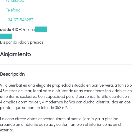
WhatsApp
Teléfono
+34-971546287
desde
410
€
/noche
Fechas
Fechas
Disponibilidad y precios
Alojamiento
Descripción
Villa Sembat es una elegante propiedad situada en Son Servera, a tan solo
43 metros del mar, ideal para disfrutar de unas vacaciones inolvidables en
un entorno exclusivo. Con capacidad para 8 personas, la villa cuenta con
4 amplios dormitorios y 4 modernos baños con ducha, distribuidos en dos
plantas que suman un total de 363 m².
La casa ofrece vistas espectaculares al mar, al jardín y a la piscina,
creando un ambiente de relax y confort tanto en el interior como en el
exterior.